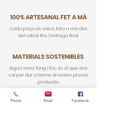
100% ARTESANAL FET A MÀ
Cada peça és unica, feta a mà des
del cribat fins l'entrega final.
MATERIALS SOSTENIBLES
Aigua, terra, fang i foc, és el que ens
cal per dur a terme el nostre procés
productiu.
Phone
Email
Facebook
MÉS DE 80 ANYS
D'EXPERIÈNCIA
​Més de 90 anys fent funcionant un forn
d'obra, on el valor fonamental és la